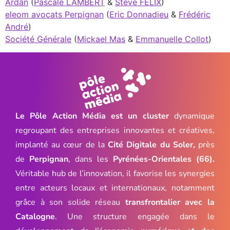
Ardan
(
Pascale LAMBERT
&
Stève FELIX
)
eleom avocats Perpignan
(
Eric Donnadieu
&
Frédéric
André
)
Société Générale
(
Mickael Mas
&
Emmanuelle Collot
)
Le Pôle Action Média est un cluster
dynamique
regroupant des entreprises innovantes et créatives,
implanté au cœur de la
Cité Digitale du Soler,
près
de
Perpignan
, dans les
Pyrénées-Orientales (66).
Véritable hub de l’innovation, il favorise les synergies
entre acteurs locaux et internationaux, notamment
grâce à son solide réseau
transfrontalier avec la
Catalogne
. Une structure engagée dans le